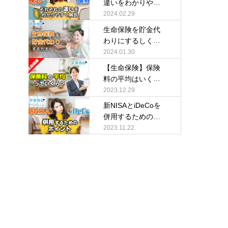
違いをわかりやす
く解説
2024.02.29
生命保険を貯金代
わりにするしくみ
を解説
2024.01.30
【生命保険】保険
料の平均はいく
ら？
2023.12.29
新NISAとiDeCoを
併用するためのポ
イント
2023.11.22