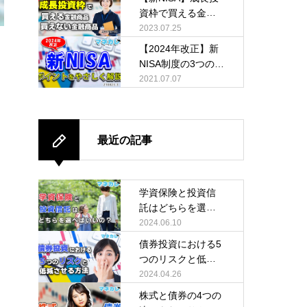
資枠で買える金融
商品・買えない金
2023.07.25
融商品
【2024年改正】新
NISA制度の3つのポ
イントをやさしく
2021.07.07
解説
最近の記事
学資保険と投資信
託はどちらを選べ
ばいいの？
2024.06.10
債券投資における5
つのリスクと低減
させる方法
2024.04.26
株式と債券の4つの