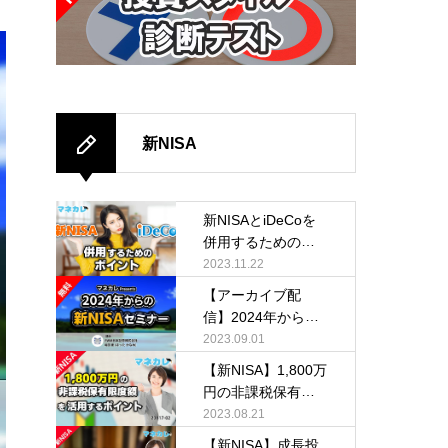
新NISA
新NISAとiDeCoを
併用するためのポ
イント
2023.11.22
【アーカイブ配
信】2024年からの
新NISA活用セミナ
2023.09.01
ー
【新NISA】1,800万
円の非課税保有限
度額を活用するポ
2023.08.21
イント
【新NISA】成長投