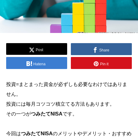
Post
Share
Hatena
Pin it
投資=まとまった資金が必ずしも必要なわけではありま
せん。
投資には毎月コツコツ積立てる方法もあります。
その一つが
つみたてNISA
です。
今回は
つみたてNISA
のメリットやデメリット・おすすめ