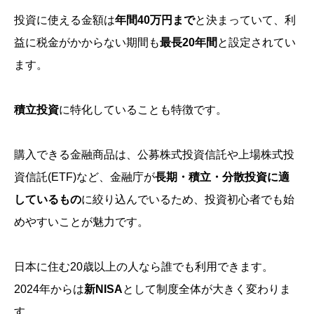
投資に使える金額は
年間40万円まで
と決まっていて、利
益に税金がかからない期間も
最長20年間
と設定されてい
ます。
積立投資
に特化していることも特徴です。
購入できる金融商品は、公募株式投資信託や上場株式投
資信託
(ETF)
など、金融庁が
長期・積立・分散投資に適
しているもの
に絞り込んでいるため、投資初心者でも始
めやすいことが魅力です。
日本に住む20歳以上の人なら誰でも利用できます。
2024年からは
新NISA
として制度全体が大きく変わりま
す。