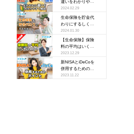
違いをわかりやす
く解説
2024.02.29
生命保険を貯金代
わりにするしくみ
を解説
2024.01.30
【生命保険】保険
料の平均はいく
ら？
2023.12.29
新NISAとiDeCoを
併用するためのポ
イント
2023.11.22