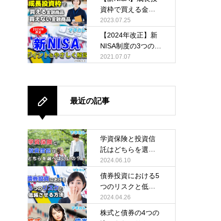
資枠で買える金融
商品・買えない金
2023.07.25
融商品
【2024年改正】新
NISA制度の3つのポ
イントをやさしく
2021.07.07
解説
最近の記事
学資保険と投資信
託はどちらを選べ
ばいいの？
2024.06.10
債券投資における5
つのリスクと低減
させる方法
2024.04.26
株式と債券の4つの