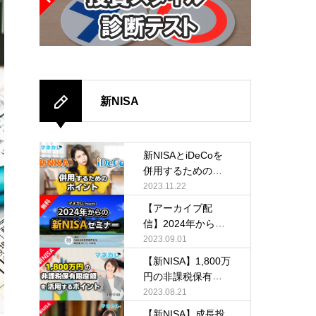
新NISA
新NISAとiDeCoを
併用するためのポ
イント
2023.11.22
【アーカイブ配
信】2024年からの
新NISA活用セミナ
2023.09.01
ー
【新NISA】1,800万
円の非課税保有限
度額を活用するポ
2023.08.21
イント
【新NISA】成長投