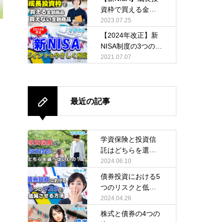
資枠で買える金融
商品・買えない金
2023.07.25
融商品
【2024年改正】新
NISA制度の3つのポ
イントをやさしく
2021.07.07
解説
最近の記事
学資保険と投資信
託はどちらを選べ
ばいいの？
2024.06.10
債券投資における5
つのリスクと低減
させる方法
2024.04.26
株式と債券の4つの