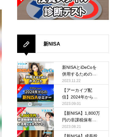
新NISA
新NISAとiDeCoを
併用するためのポ
イント
2023.11.22
【アーカイブ配
信】2024年からの
新NISA活用セミナ
2023.09.01
ー
【新NISA】1,800万
円の非課税保有限
度額を活用するポ
2023.08.21
イント
【新NISA】成長投