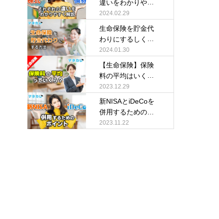
違いをわかりやす
く解説
2024.02.29
生命保険を貯金代
わりにするしくみ
を解説
2024.01.30
【生命保険】保険
料の平均はいく
ら？
2023.12.29
新NISAとiDeCoを
併用するためのポ
イント
2023.11.22